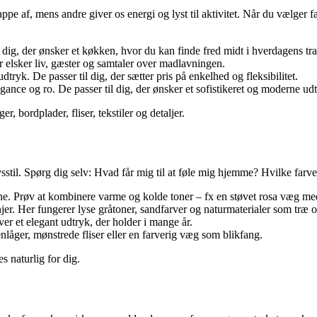
appe af, mens andre giver os energi og lyst til aktivitet. Når du vælger 
 dig, der ønsker et køkken, hvor du kan finde fred midt i hverdagens tr
r elsker liv, gæster og samtaler over madlavningen.
udtryk. De passer til dig, der sætter pris på enkelhed og fleksibilitet.
gance og ro. De passer til dig, der ønsker et sofistikeret og moderne ud
 bordplader, fliser, tekstiler og detaljer.
stil. Spørg dig selv: Hvad får mig til at føle mig hjemme? Hvilke farve
ne. Prøv at kombinere varme og kolde toner – fx en støvet rosa væg me
er. Her fungerer lyse gråtoner, sandfarver og naturmaterialer som træ o
ver et elegant udtryk, der holder i mange år.
låger, mønstrede fliser eller en farverig væg som blikfang.
s naturlig for dig.