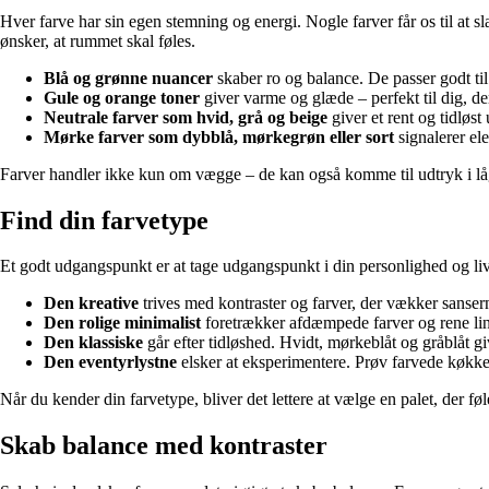
Hver farve har sin egen stemning og energi. Nogle farver får os til at sl
ønsker, at rummet skal føles.
Blå og grønne nuancer
skaber ro og balance. De passer godt til
Gule og orange toner
giver varme og glæde – perfekt til dig, de
Neutrale farver som hvid, grå og beige
giver et rent og tidløst 
Mørke farver som dybblå, mørkegrøn eller sort
signalerer ele
Farver handler ikke kun om vægge – de kan også komme til udtryk i låger,
Find din farvetype
Et godt udgangspunkt er at tage udgangspunkt i din personlighed og livs
Den kreative
trives med kontraster og farver, der vækker sanser
Den rolige minimalist
foretrækker afdæmpede farver og rene linj
Den klassiske
går efter tidløshed. Hvidt, mørkeblåt og gråblåt gi
Den eventyrlystne
elsker at eksperimentere. Prøv farvede køkken
Når du kender din farvetype, bliver det lettere at vælge en palet, der føle
Skab balance med kontraster