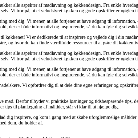
r dækker alle aspekter af madlavning og køkkendesign. Fra enkle hverdags
 selv. Vi tror på, at et veludstyret køkken og gode opskrifter er nøglen
vning med dig. Vi mener, at alle fortjener at have adgang til informatio
ld, der er både informativt og inspirerende, så du kan føle dig selvsikk
g til køkkenet! Vi er dedikerede til at inspirere og vejlede dig i din ma
e, og hvor du kan finde værdifulde ressourcer til at gøre dit køkkenliv 
r dækker alle aspekter af madlavning og køkkendesign. Fra enkle hverdags
 selv. Vi tror på, at et veludstyret køkken og gode opskrifter er nøglen
vning med dig. Vi mener, at alle fortjener at have adgang til informatio
ld, der er både informativt og inspirerende, så du kan føle dig selvsikk
delskere. Vi opfordrer dig til at dele dine egne erfaringer og opskrifte
 lave mad. Derfor tilbyder vi praktiske løsninger og tidsbesparende tips, 
tips til planlægning af måltider, står vi klar til at hjælpe dig.
lad dig inspirere, og kom i gang med at skabe uforglemmelige måltider i
med dem, du holder af.