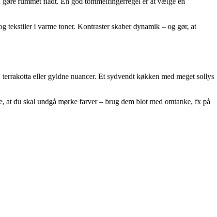
an gøre rummet fladt. En god tommelfingerregel er at vælge én
tekstiler i varme toner. Kontraster skaber dynamik – og gør, at
, terrakotta eller gyldne nuancer. Et sydvendt køkken med meget sollys
kke, at du skal undgå mørke farver – brug dem blot med omtanke, fx på