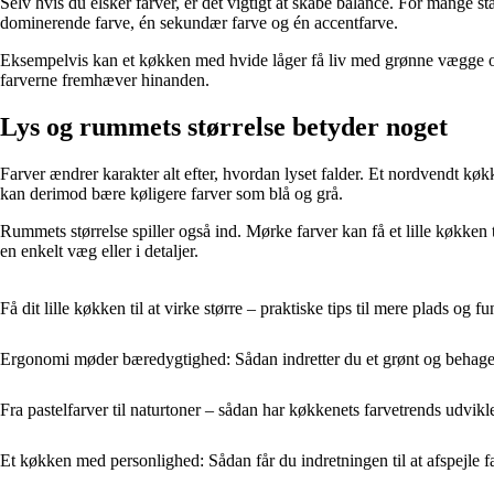
Selv hvis du elsker farver, er det vigtigt at skabe balance. For mange
dominerende farve, én sekundær farve og én accentfarve.
Eksempelvis kan et køkken med hvide låger få liv med grønne vægge og 
farverne fremhæver hinanden.
Lys og rummets størrelse betyder noget
Farver ændrer karakter alt efter, hvordan lyset falder. Et nordvendt k
kan derimod bære køligere farver som blå og grå.
Rummets størrelse spiller også ind. Mørke farver kan få et lille køkke
en enkelt væg eller i detaljer.
Få dit lille køkken til at virke større – praktiske tips til mere plads og f
Ergonomi møder bæredygtighed: Sådan indretter du et grønt og behage
Fra pastelfarver til naturtoner – sådan har køkkenets farvetrends udvikl
Et køkken med personlighed: Sådan får du indretningen til at afspejle fam