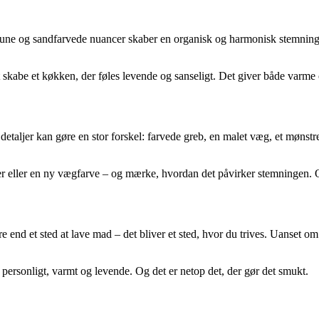
 brune og sandfarvede nuancer skaber en organisk og harmonisk stemning
kabe et køkken, der føles levende og sanseligt. Det giver både varme og 
taljer kan gøre en stor forskel: farvede greb, en malet væg, et mønstre
ler eller en ny vægfarve – og mærke, hvordan det påvirker stemningen. O
end et sted at lave mad – det bliver et sted, hvor du trives. Uanset om du
 personligt, varmt og levende. Og det er netop det, der gør det smukt.