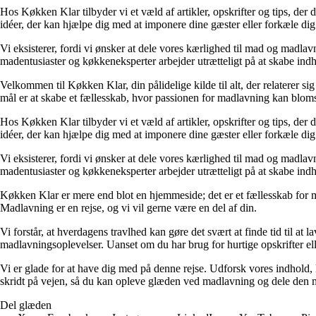
Hos Køkken Klar tilbyder vi et væld af artikler, opskrifter og tips, de
idéer, der kan hjælpe dig med at imponere dine gæster eller forkæle dig
Vi eksisterer, fordi vi ønsker at dele vores kærlighed til mad og madla
madentusiaster og køkkeneksperter arbejder utrætteligt på at skabe indho
Velkommen til Køkken Klar, din pålidelige kilde til alt, der relaterer si
mål er at skabe et fællesskab, hvor passionen for madlavning kan blomstr
Hos Køkken Klar tilbyder vi et væld af artikler, opskrifter og tips, de
idéer, der kan hjælpe dig med at imponere dine gæster eller forkæle dig
Vi eksisterer, fordi vi ønsker at dele vores kærlighed til mad og madla
madentusiaster og køkkeneksperter arbejder utrætteligt på at skabe indho
Køkken Klar er mere end blot en hjemmeside; det er et fællesskab for ma
Madlavning er en rejse, og vi vil gerne være en del af din.
Vi forstår, at hverdagens travlhed kan gøre det svært at finde tid til at
madlavningsoplevelser. Uanset om du har brug for hurtige opskrifter eller 
Vi er glade for at have dig med på denne rejse. Udforsk vores indhold, 
skridt på vejen, så du kan opleve glæden ved madlavning og dele den 
Del glæden