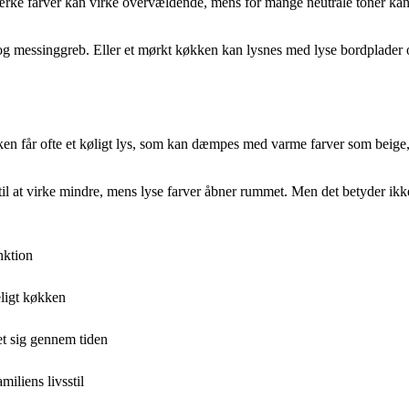
 stærke farver kan virke overvældende, mens for mange neutrale toner k
messinggreb. Eller et mørkt køkken kan lysnes med lyse bordplader og 
økken får ofte et køligt lys, som kan dæmpes med varme farver som beige
n til at virke mindre, mens lyse farver åbner rummet. Men det betyder i
unktion
ligt køkken
et sig gennem tiden
iliens livsstil