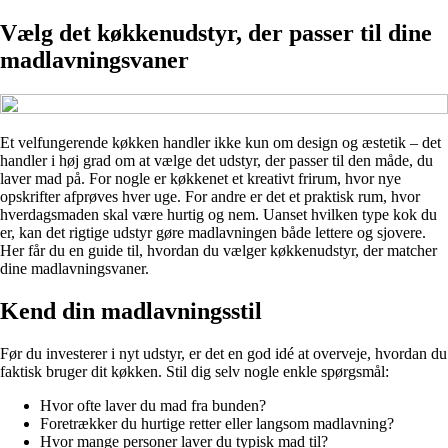
Vælg det køkkenudstyr, der passer til dine
madlavningsvaner
Et velfungerende køkken handler ikke kun om design og æstetik – det
handler i høj grad om at vælge det udstyr, der passer til den måde, du
laver mad på. For nogle er køkkenet et kreativt frirum, hvor nye
opskrifter afprøves hver uge. For andre er det et praktisk rum, hvor
hverdagsmaden skal være hurtig og nem. Uanset hvilken type kok du
er, kan det rigtige udstyr gøre madlavningen både lettere og sjovere.
Her får du en guide til, hvordan du vælger køkkenudstyr, der matcher
dine madlavningsvaner.
Kend din madlavningsstil
Før du investerer i nyt udstyr, er det en god idé at overveje, hvordan du
faktisk bruger dit køkken. Stil dig selv nogle enkle spørgsmål:
Hvor ofte laver du mad fra bunden?
Foretrækker du hurtige retter eller langsom madlavning?
Hvor mange personer laver du typisk mad til?