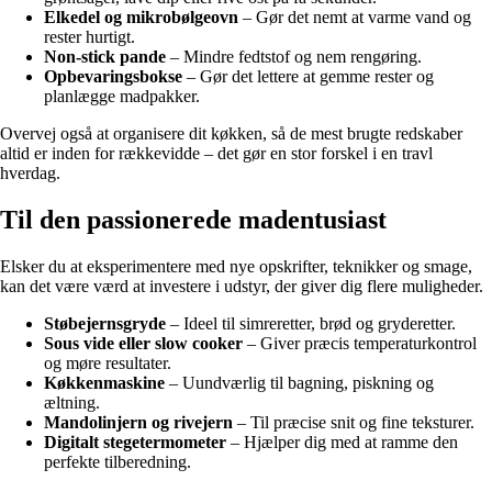
Elkedel og mikrobølgeovn
– Gør det nemt at varme vand og
rester hurtigt.
Non-stick pande
– Mindre fedtstof og nem rengøring.
Opbevaringsbokse
– Gør det lettere at gemme rester og
planlægge madpakker.
Overvej også at organisere dit køkken, så de mest brugte redskaber
altid er inden for rækkevidde – det gør en stor forskel i en travl
hverdag.
Til den passionerede madentusiast
Elsker du at eksperimentere med nye opskrifter, teknikker og smage,
kan det være værd at investere i udstyr, der giver dig flere muligheder.
Støbejernsgryde
– Ideel til simreretter, brød og gryderetter.
Sous vide eller slow cooker
– Giver præcis temperaturkontrol
og møre resultater.
Køkkenmaskine
– Uundværlig til bagning, piskning og
æltning.
Mandolinjern og rivejern
– Til præcise snit og fine teksturer.
Digitalt stegetermometer
– Hjælper dig med at ramme den
perfekte tilberedning.