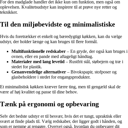
For den madglade handler det ikke kun om funktion, men også om
oplevelsen. Kvalitetsudstyr kan inspirere til at prøve nye retter og
teknikker.
Til den miljøbevidste og minimalistiske
Hvis du foretrækker et enkelt og bæredygtigt køkken, kan du vælge
udstyr, der holder længe og kan bruges til flere formål.
Multifunktionelle redskaber
– En gryde, der også kan bruges i
ovnen, eller en pande med aftageligt håndtag.
Materialer med lang levetid
– Rustfrit stål, støbejern og træ i
stedet for plastik.
Genanvendelige alternativer
– Bivokspapir, stofposer og
glasbeholdere i stedet for engangsprodukter.
Et minimalistisk køkken kræver færre ting, men til gengæld skal de
være af høj kvalitet og passe til dine behov.
Tænk på ergonomi og opbevaring
Selv det bedste udstyr er til besvær, hvis det er tungt, upraktisk eller
svært at finde plads til. Vælg redskaber, der ligger godt i hånden, og
som er nemme at rengøre. Overvej også, hvordan du opbevarer dit