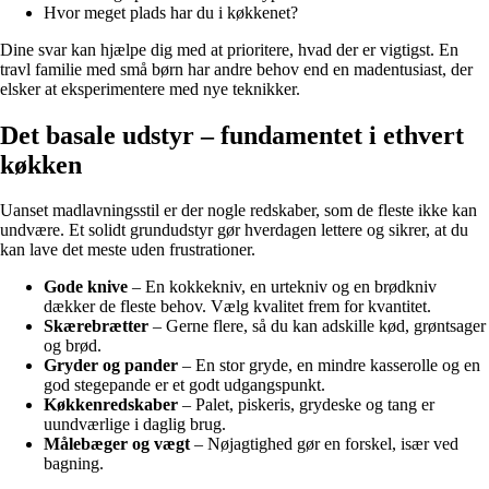
Hvor meget plads har du i køkkenet?
Dine svar kan hjælpe dig med at prioritere, hvad der er vigtigst. En
travl familie med små børn har andre behov end en madentusiast, der
elsker at eksperimentere med nye teknikker.
Det basale udstyr – fundamentet i ethvert
køkken
Uanset madlavningsstil er der nogle redskaber, som de fleste ikke kan
undvære. Et solidt grundudstyr gør hverdagen lettere og sikrer, at du
kan lave det meste uden frustrationer.
Gode knive
– En kokkekniv, en urtekniv og en brødkniv
dækker de fleste behov. Vælg kvalitet frem for kvantitet.
Skærebrætter
– Gerne flere, så du kan adskille kød, grøntsager
og brød.
Gryder og pander
– En stor gryde, en mindre kasserolle og en
god stegepande er et godt udgangspunkt.
Køkkenredskaber
– Palet, piskeris, grydeske og tang er
uundværlige i daglig brug.
Målebæger og vægt
– Nøjagtighed gør en forskel, især ved
bagning.