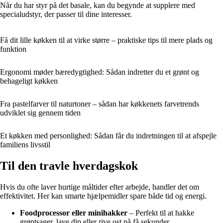
Når du har styr på det basale, kan du begynde at supplere med
specialudstyr, der passer til dine interesser.
Få dit lille køkken til at virke større – praktiske tips til mere plads og
funktion
Ergonomi møder bæredygtighed: Sådan indretter du et grønt og
behageligt køkken
Fra pastelfarver til naturtoner – sådan har køkkenets farvetrends
udviklet sig gennem tiden
Et køkken med personlighed: Sådan får du indretningen til at afspejle
familiens livsstil
Til den travle hverdagskok
Hvis du ofte laver hurtige måltider efter arbejde, handler det om
effektivitet. Her kan smarte hjælpemidler spare både tid og energi.
Foodprocessor eller minihakker
– Perfekt til at hakke
grøntsager, lave dip eller rive ost på få sekunder.