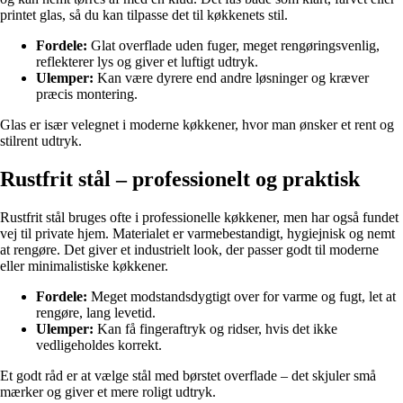
printet glas, så du kan tilpasse det til køkkenets stil.
Fordele:
Glat overflade uden fuger, meget rengøringsvenlig,
reflekterer lys og giver et luftigt udtryk.
Ulemper:
Kan være dyrere end andre løsninger og kræver
præcis montering.
Glas er især velegnet i moderne køkkener, hvor man ønsker et rent og
stilrent udtryk.
Rustfrit stål – professionelt og praktisk
Rustfrit stål bruges ofte i professionelle køkkener, men har også fundet
vej til private hjem. Materialet er varmebestandigt, hygiejnisk og nemt
at rengøre. Det giver et industrielt look, der passer godt til moderne
eller minimalistiske køkkener.
Fordele:
Meget modstandsdygtigt over for varme og fugt, let at
rengøre, lang levetid.
Ulemper:
Kan få fingeraftryk og ridser, hvis det ikke
vedligeholdes korrekt.
Et godt råd er at vælge stål med børstet overflade – det skjuler små
mærker og giver et mere roligt udtryk.