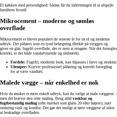
Et køkken med personlighed: Sådan får du indretningen til at afspejle
familiens livsstil
Mikrocement – moderne og sømløs
overflade
Mikrocement er blevet populært de seneste år for sit rå og moderne
udtryk. Det påføres som en tynd belægning direkte på væggen og
giver en glat, fugefri overflade, der er nem at rengøre. Når det forsegles
korrekt, er det både vandafvisende og slidstærkt.
Fordele:
Fugefri, moderne look, kan tilpasses i farve og struktur.
Ulemper:
Kræver professionel påføring og korrekt forsegling
for at være vandtæt.
Malede vægge – når enkelhed er nok
Hvis du ønsker et mere enkelt udtryk, kan du vælge at male væggene –
men det kræver den rette maling. Brug altid
vaskbar og
fugtbestandig maling
(ofte mærket som glans 20 eller højere), især
omkring vask og komfur. Det gør det muligt at tørre væggene af uden
at beskadige overfladen.