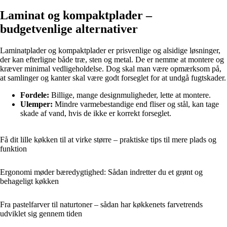
Laminat og kompaktplader –
budgetvenlige alternativer
Laminatplader og kompaktplader er prisvenlige og alsidige løsninger,
der kan efterligne både træ, sten og metal. De er nemme at montere og
kræver minimal vedligeholdelse. Dog skal man være opmærksom på,
at samlinger og kanter skal være godt forseglet for at undgå fugtskader.
Fordele:
Billige, mange designmuligheder, lette at montere.
Ulemper:
Mindre varmebestandige end fliser og stål, kan tage
skade af vand, hvis de ikke er korrekt forseglet.
Få dit lille køkken til at virke større – praktiske tips til mere plads og
funktion
Ergonomi møder bæredygtighed: Sådan indretter du et grønt og
behageligt køkken
Fra pastelfarver til naturtoner – sådan har køkkenets farvetrends
udviklet sig gennem tiden