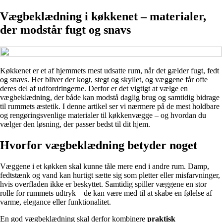
Vægbeklædning i køkkenet – materialer,
der modstår fugt og snavs
Køkkenet er et af hjemmets mest udsatte rum, når det gælder fugt, fedt
og snavs. Her bliver der kogt, stegt og skyllet, og væggene får ofte
deres del af udfordringerne. Derfor er det vigtigt at vælge en
vægbeklædning, der både kan modstå daglig brug og samtidig bidrage
til rummets æstetik. I denne artikel ser vi nærmere på de mest holdbare
og rengøringsvenlige materialer til køkkenvægge – og hvordan du
vælger den løsning, der passer bedst til dit hjem.
Hvorfor vægbeklædning betyder noget
Væggene i et køkken skal kunne tåle mere end i andre rum. Damp,
fedtstænk og vand kan hurtigt sætte sig som pletter eller misfarvninger,
hvis overfladen ikke er beskyttet. Samtidig spiller væggene en stor
rolle for rummets udtryk – de kan være med til at skabe en følelse af
varme, elegance eller funktionalitet.
En god vægbeklædning skal derfor kombinere
praktisk