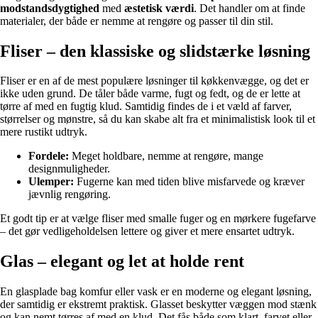
modstandsdygtighed
med
æstetisk værdi
. Det handler om at finde
materialer, der både er nemme at rengøre og passer til din stil.
Fliser – den klassiske og slidstærke løsning
Fliser er en af de mest populære løsninger til køkkenvægge, og det er
ikke uden grund. De tåler både varme, fugt og fedt, og de er lette at
tørre af med en fugtig klud. Samtidig findes de i et væld af farver,
størrelser og mønstre, så du kan skabe alt fra et minimalistisk look til et
mere rustikt udtryk.
Fordele:
Meget holdbare, nemme at rengøre, mange
designmuligheder.
Ulemper:
Fugerne kan med tiden blive misfarvede og kræver
jævnlig rengøring.
Et godt tip er at vælge fliser med smalle fuger og en mørkere fugefarve
– det gør vedligeholdelsen lettere og giver et mere ensartet udtryk.
Glas – elegant og let at holde rent
En glasplade bag komfur eller vask er en moderne og elegant løsning,
der samtidig er ekstremt praktisk. Glasset beskytter væggen mod stænk
og kan nemt tørres af med en klud. Det fås både som klart, farvet eller