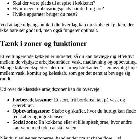
Skal der være plads til at spise i køkkenet?
Hvor meget opbevaringsplads har du brug for?
Hvilke apparater bruger du mest?
Ved at tage udgangspunkt i din hverdag kan du skabe et køkken, der
ikke bare ser godt ud, men også fungerer optimalt.
Tænk i zoner og funktioner
Et velfungerende køkken er indrettet, så du kan bevæge dig effektivt
mellem de vigtigste arbejdsområder: vask, madlavning og opbevaring.
Mange køkkeneksperter taler om “arbejdstrekanten” – en usynlig linje
mellem vask, komfur og køleskab, som gør det nemt at bevæge sig
rundt.
Ud over de klassiske arbejdszoner kan du overveje:
Forberedelseszone:
Et stort, frit bordareal tæt på vask og
skærebræt.
Opbevaringszone:
Skabe og skuffer, hvor du hurtigt kan finde
redskaber og ingredienser.
Social zone:
En køkkenø eller et lille spisehjørne, hvor andre
kan være med uden at stå i vejen.
Når du planlægger zonerne, handler det om at skabe flow – så