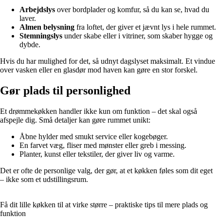
Arbejdslys
over bordplader og komfur, så du kan se, hvad du
laver.
Almen belysning
fra loftet, der giver et jævnt lys i hele rummet.
Stemningslys
under skabe eller i vitriner, som skaber hygge og
dybde.
Hvis du har mulighed for det, så udnyt dagslyset maksimalt. Et vindue
over vasken eller en glasdør mod haven kan gøre en stor forskel.
Gør plads til personlighed
Et drømmekøkken handler ikke kun om funktion – det skal også
afspejle dig. Små detaljer kan gøre rummet unikt:
Åbne hylder med smukt service eller kogebøger.
En farvet væg, fliser med mønster eller greb i messing.
Planter, kunst eller tekstiler, der giver liv og varme.
Det er ofte de personlige valg, der gør, at et køkken føles som dit eget
– ikke som et udstillingsrum.
Få dit lille køkken til at virke større – praktiske tips til mere plads og
funktion