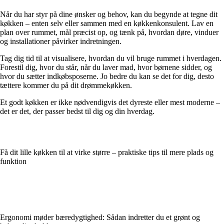
Når du har styr på dine ønsker og behov, kan du begynde at tegne dit
køkken – enten selv eller sammen med en køkkenkonsulent. Lav en
plan over rummet, mål præcist op, og tænk på, hvordan døre, vinduer
og installationer påvirker indretningen.
Tag dig tid til at visualisere, hvordan du vil bruge rummet i hverdagen.
Forestil dig, hvor du står, når du laver mad, hvor børnene sidder, og
hvor du sætter indkøbsposerne. Jo bedre du kan se det for dig, desto
tættere kommer du på dit drømmekøkken.
Et godt køkken er ikke nødvendigvis det dyreste eller mest moderne –
det er det, der passer bedst til dig og din hverdag.
Få dit lille køkken til at virke større – praktiske tips til mere plads og
funktion
Ergonomi møder bæredygtighed: Sådan indretter du et grønt og