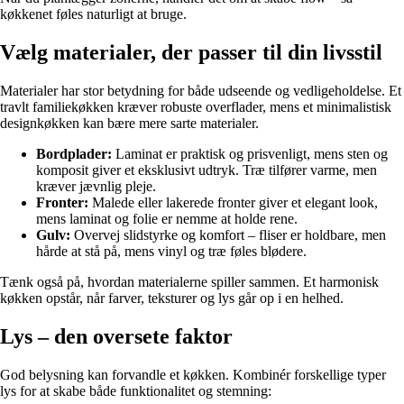
køkkenet føles naturligt at bruge.
Vælg materialer, der passer til din livsstil
Materialer har stor betydning for både udseende og vedligeholdelse. Et
travlt familiekøkken kræver robuste overflader, mens et minimalistisk
designkøkken kan bære mere sarte materialer.
Bordplader:
Laminat er praktisk og prisvenligt, mens sten og
komposit giver et eksklusivt udtryk. Træ tilfører varme, men
kræver jævnlig pleje.
Fronter:
Malede eller lakerede fronter giver et elegant look,
mens laminat og folie er nemme at holde rene.
Gulv:
Overvej slidstyrke og komfort – fliser er holdbare, men
hårde at stå på, mens vinyl og træ føles blødere.
Tænk også på, hvordan materialerne spiller sammen. Et harmonisk
køkken opstår, når farver, teksturer og lys går op i en helhed.
Lys – den oversete faktor
God belysning kan forvandle et køkken. Kombinér forskellige typer
lys for at skabe både funktionalitet og stemning: