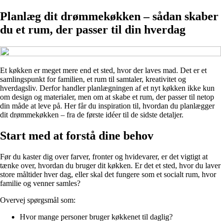
Planlæg dit drømmekøkken – sådan skaber
du et rum, der passer til din hverdag
Et køkken er meget mere end et sted, hvor der laves mad. Det er et
samlingspunkt for familien, et rum til samtaler, kreativitet og
hverdagsliv. Derfor handler planlægningen af et nyt køkken ikke kun
om design og materialer, men om at skabe et rum, der passer til netop
din måde at leve på. Her får du inspiration til, hvordan du planlægger
dit drømmekøkken – fra de første idéer til de sidste detaljer.
Start med at forstå dine behov
Før du kaster dig over farver, fronter og hvidevarer, er det vigtigt at
tænke over, hvordan du bruger dit køkken. Er det et sted, hvor du laver
store måltider hver dag, eller skal det fungere som et socialt rum, hvor
familie og venner samles?
Overvej spørgsmål som:
Hvor mange personer bruger køkkenet til daglig?