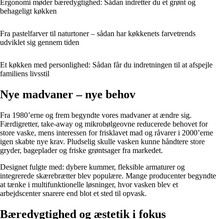
Ergonomi møder bæredygtighed: Sådan indretter du et grønt og
behageligt køkken
Fra pastelfarver til naturtoner – sådan har køkkenets farvetrends
udviklet sig gennem tiden
Et køkken med personlighed: Sådan får du indretningen til at afspejle
familiens livsstil
Nye madvaner – nye behov
Fra 1980’erne og frem begyndte vores madvaner at ændre sig.
Færdigretter, take-away og mikrobølgeovne reducerede behovet for
store vaske, mens interessen for frisklavet mad og råvarer i 2000’erne
igen skabte nye krav. Pludselig skulle vasken kunne håndtere store
gryder, bageplader og friske grøntsager fra markedet.
Designet fulgte med: dybere kummer, fleksible armaturer og
integrerede skærebrætter blev populære. Mange producenter begyndte
at tænke i multifunktionelle løsninger, hvor vasken blev et
arbejdscenter snarere end blot et sted til opvask.
Bæredygtighed og æstetik i fokus