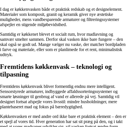
I dag er køkkenvasken både et praktisk redskab og et designelement.
Materialer som komposit, granit og keramik giver nye æstetiske
muligheder, mens vandbesparende armaturer og filtreringssystemer
afspejler en stigende miljøbevidsthed.
Samtidig er køkkenet blevet et socialt rum, hvor madlavning og
samvær smelter sammen. Derfor skal vasken ikke bare fungere – den
skal også se godt ud. Mange vælger nu vaske, der matcher bordpladen
i farve og materiale, eller som er planlimede for et rent, minimalistisk
udtryk.
Fremtidens køkkenvask – teknologi og
tilpasning
Fremtidens køkkenvask bliver formentlig endnu mere intelligent.
Sensorstyrede armaturer, indbyggede affaldssorteringssystemer og
smarte løsninger til genbrug af vand er allerede på vej. Samtidig vil
designet fortsat afspejle vores livsstil: mindre husholdninger, mere
plantebaseret mad og fokus på bæredygtighed.
Køkkenvasken er med andre ord ikke bare et praktisk element – den er
et spejl af vores tid. Hver generation har sat sit præg på den, og i takt
med at vores madvaner udvikler sig, vil vasken fortsat ændre form,