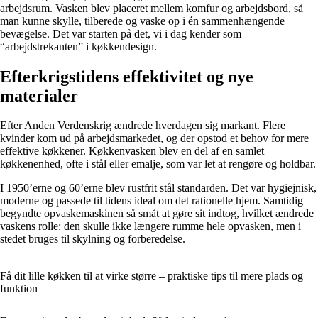
arbejdsrum. Vasken blev placeret mellem komfur og arbejdsbord, så
man kunne skylle, tilberede og vaske op i én sammenhængende
bevægelse. Det var starten på det, vi i dag kender som
“arbejdstrekanten” i køkkendesign.
Efterkrigstidens effektivitet og nye
materialer
Efter Anden Verdenskrig ændrede hverdagen sig markant. Flere
kvinder kom ud på arbejdsmarkedet, og der opstod et behov for mere
effektive køkkener. Køkkenvasken blev en del af en samlet
køkkenenhed, ofte i stål eller emalje, som var let at rengøre og holdbar.
I 1950’erne og 60’erne blev rustfrit stål standarden. Det var hygiejnisk,
moderne og passede til tidens ideal om det rationelle hjem. Samtidig
begyndte opvaskemaskinen så småt at gøre sit indtog, hvilket ændrede
vaskens rolle: den skulle ikke længere rumme hele opvasken, men i
stedet bruges til skylning og forberedelse.
Få dit lille køkken til at virke større – praktiske tips til mere plads og
funktion