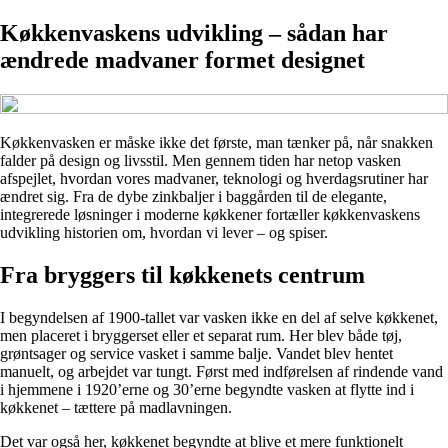
Køkkenvaskens udvikling – sådan har
ændrede madvaner formet designet
Køkkenvasken er måske ikke det første, man tænker på, når snakken
falder på design og livsstil. Men gennem tiden har netop vasken
afspejlet, hvordan vores madvaner, teknologi og hverdagsrutiner har
ændret sig. Fra de dybe zinkbaljer i baggården til de elegante,
integrerede løsninger i moderne køkkener fortæller køkkenvaskens
udvikling historien om, hvordan vi lever – og spiser.
Fra bryggers til køkkenets centrum
I begyndelsen af 1900-tallet var vasken ikke en del af selve køkkenet,
men placeret i bryggerset eller et separat rum. Her blev både tøj,
grøntsager og service vasket i samme balje. Vandet blev hentet
manuelt, og arbejdet var tungt. Først med indførelsen af rindende vand
i hjemmene i 1920’erne og 30’erne begyndte vasken at flytte ind i
køkkenet – tættere på madlavningen.
Det var også her, køkkenet begyndte at blive et mere funktionelt