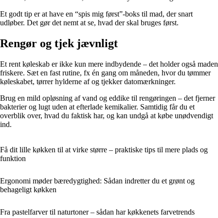
Et godt tip er at have en “spis mig først”-boks til mad, der snart
udløber. Det gør det nemt at se, hvad der skal bruges først.
Rengør og tjek jævnligt
Et rent køleskab er ikke kun mere indbydende – det holder også maden
friskere. Sæt en fast rutine, fx én gang om måneden, hvor du tømmer
køleskabet, tørrer hylderne af og tjekker datomærkninger.
Brug en mild opløsning af vand og eddike til rengøringen – det fjerner
bakterier og lugt uden at efterlade kemikalier. Samtidig får du et
overblik over, hvad du faktisk har, og kan undgå at købe unødvendigt
ind.
Få dit lille køkken til at virke større – praktiske tips til mere plads og
funktion
Ergonomi møder bæredygtighed: Sådan indretter du et grønt og
behageligt køkken
Fra pastelfarver til naturtoner – sådan har køkkenets farvetrends