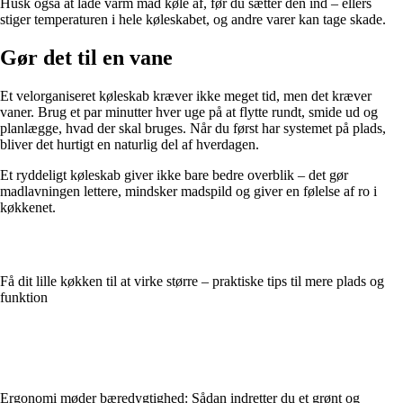
Husk også at lade varm mad køle af, før du sætter den ind – ellers
stiger temperaturen i hele køleskabet, og andre varer kan tage skade.
Gør det til en vane
Et velorganiseret køleskab kræver ikke meget tid, men det kræver
vaner. Brug et par minutter hver uge på at flytte rundt, smide ud og
planlægge, hvad der skal bruges. Når du først har systemet på plads,
bliver det hurtigt en naturlig del af hverdagen.
Et ryddeligt køleskab giver ikke bare bedre overblik – det gør
madlavningen lettere, mindsker madspild og giver en følelse af ro i
køkkenet.
Få dit lille køkken til at virke større – praktiske tips til mere plads og
funktion
Ergonomi møder bæredygtighed: Sådan indretter du et grønt og