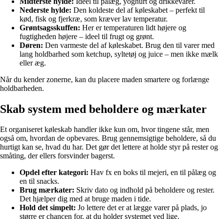
Midterste hylde:
Ideel til pålæg, yoghurt og drikkevarer.
Nederste hylde:
Den koldeste del af køleskabet – perfekt til
kød, fisk og fjerkræ, som kræver lav temperatur.
Grøntsagsskuffen:
Her er temperaturen lidt højere og
fugtigheden højere – ideel til frugt og grønt.
Døren:
Den varmeste del af køleskabet. Brug den til varer med
lang holdbarhed som ketchup, syltetøj og juice – men ikke mælk
eller æg.
Når du kender zonerne, kan du placere maden smartere og forlænge
holdbarheden.
Skab system med beholdere og mærkater
Et organiseret køleskab handler ikke kun om, hvor tingene står, men
også om, hvordan de opbevares. Brug gennemsigtige beholdere, så du
hurtigt kan se, hvad du har. Det gør det lettere at holde styr på rester og
småting, der ellers forsvinder bagerst.
Opdel efter kategori:
Hav fx en boks til mejeri, en til pålæg og
en til snacks.
Brug mærkater:
Skriv dato og indhold på beholdere og rester.
Det hjælper dig med at bruge maden i tide.
Hold det simpelt:
Jo lettere det er at lægge varer på plads, jo
større er chancen for, at du holder systemet ved lige.