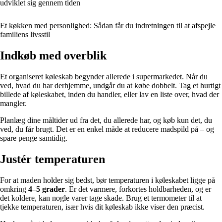
udviklet sig gennem tiden
Et køkken med personlighed: Sådan får du indretningen til at afspejle
familiens livsstil
Indkøb med overblik
Et organiseret køleskab begynder allerede i supermarkedet. Når du
ved, hvad du har derhjemme, undgår du at købe dobbelt. Tag et hurtigt
billede af køleskabet, inden du handler, eller lav en liste over, hvad der
mangler.
Planlæg dine måltider ud fra det, du allerede har, og køb kun det, du
ved, du får brugt. Det er en enkel måde at reducere madspild på – og
spare penge samtidig.
Justér temperaturen
For at maden holder sig bedst, bør temperaturen i køleskabet ligge på
omkring
4–5 grader
. Er det varmere, forkortes holdbarheden, og er
det koldere, kan nogle varer tage skade. Brug et termometer til at
tjekke temperaturen, især hvis dit køleskab ikke viser den præcist.