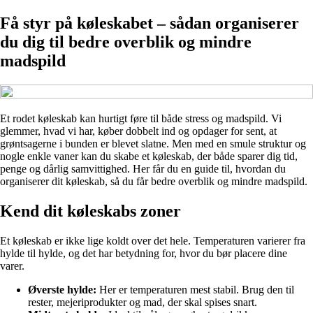
Få styr på køleskabet – sådan organiserer
du dig til bedre overblik og mindre
madspild
Et rodet køleskab kan hurtigt føre til både stress og madspild. Vi
glemmer, hvad vi har, køber dobbelt ind og opdager for sent, at
grøntsagerne i bunden er blevet slatne. Men med en smule struktur og
nogle enkle vaner kan du skabe et køleskab, der både sparer dig tid,
penge og dårlig samvittighed. Her får du en guide til, hvordan du
organiserer dit køleskab, så du får bedre overblik og mindre madspild.
Kend dit køleskabs zoner
Et køleskab er ikke lige koldt over det hele. Temperaturen varierer fra
hylde til hylde, og det har betydning for, hvor du bør placere dine
varer.
Øverste hylde:
Her er temperaturen mest stabil. Brug den til
rester, mejeriprodukter og mad, der skal spises snart.